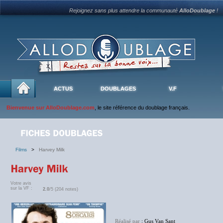
Rejoignez sans plus attendre la communauté
AlloDoublage
!
ACTUS
DOUBLAGES
V.F
Bienvenue sur AlloDoublage.com
, le site référence du doublage français.
Films
>
Harvey Milk
Votre avis
sur la VF :
2.0
/5 (204 notes)
Réalisé par
: Gus Van Sant