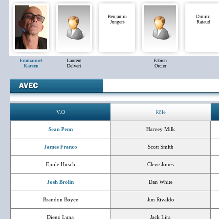
Benjamin
Dimitri
Jungers
Rataud
Emmanuel
Laurent
Fabien
Karsen
Delvert
Orcier
V.O
Rôle
Sean Penn
Harvey Milk
James Franco
Scott Smith
Emile Hirsch
Cleve Jones
Josh Brolin
Dan White
Brandon Boyce
Jim Rivaldo
Diego Luna
Jack Lira