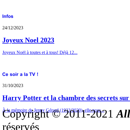
24/12/2023
Joyeux Noel 2023
Joyeux Noël à toutes et à tous! Déjà 12...
31/10/2023
Harry Potter et la chambre des secrets su
Copyright © 2011-2021
Al
À la mémoire de Jenny Gérard (1933/2020), elle nous...
réservés