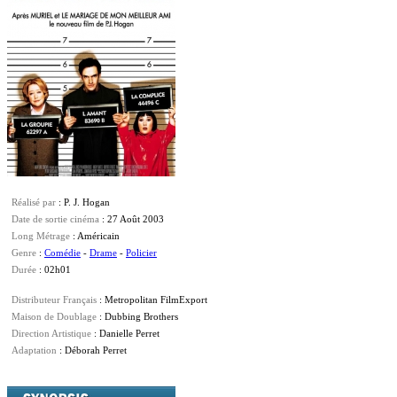
Réalisé par
: P. J. Hogan
Date de sortie cinéma
: 27 Août 2003
Long Métrage
: Américain
Genre
:
Comédie
-
Drame
-
Policier
Durée
: 02h01
Distributeur Français
: Metropolitan FilmExport
Maison de Doublage
: Dubbing Brothers
Direction Artistique
: Danielle Perret
Adaptation
: Déborah Perret