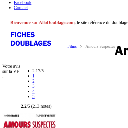
Facebook
Contact
Bienvenue sur AlloDoublage.com
, le site référence du doublage
Films
>
Amours Suspectes
Votre avis
2.17/5
sur la VF
1
:
2
3
4
5
2.2
/5 (213 notes)