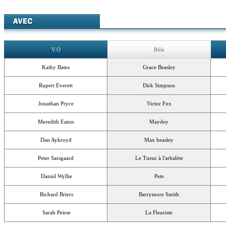
V.O
Rôle
Kathy Bates
Grace Beasley
Rupert Everett
Dirk Simpson
Jonathan Pryce
Victor Fox
Meredith Eaton
Maydey
Dan Aykroyd
Max beasley
Peter Sarsgaard
Le Tueur à l'arbalète
Daniel Wyllie
Pete
Richard Briers
Barrymore Smith
Sarah Peirse
La Fleuriste