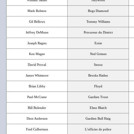
William Sadler
Heywood
Mark Rolston
Bogs Diamond
Gil Bellows
Tommy Williams
Jeffrey DeMunn
Procureur du District
Joseph Ragno
Ernie
Ken Magee
Ned Grimes
David Proval
Snooz
James Whitmore
Brooks Hatlen
Brian Libby
Floyd
Paul McCrane
Gardien Trout
Bill Bolender
Elmo Blatch
Dion Anderson
Gardien Bull Haig
Fred Culbertson
L'officier de police