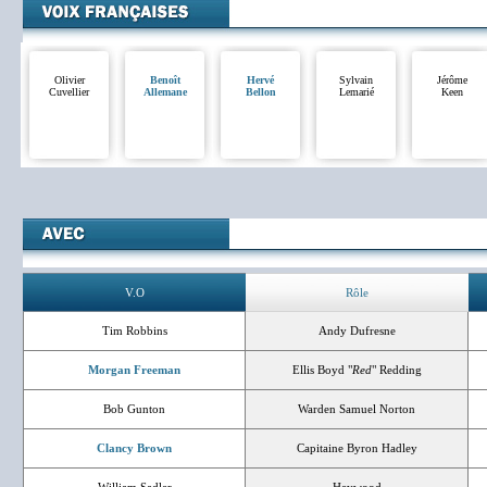
Olivier
Benoît
Hervé
Sylvain
Jérôme
Cuvellier
Allemane
Bellon
Lemarié
Keen
V.O
Rôle
Tim Robbins
Andy Dufresne
Morgan Freeman
Ellis Boyd "
Red
" Redding
Bob Gunton
Warden Samuel Norton
Clancy Brown
Capitaine Byron Hadley