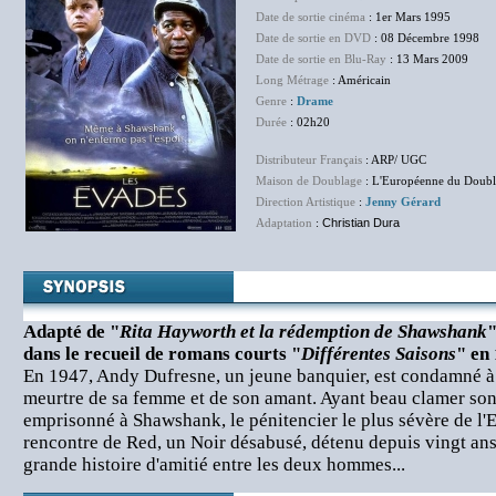
Date de sortie cinéma
: 1er Mars 1995
Date de sortie en DVD
: 08 Décembre 1998
Date de sortie en Blu-Ray
: 13 Mars 2009
Long Métrage
: Américain
Genre
:
Drame
Durée
: 02h20
Distributeur Français
: ARP/ UGC
Maison de Doublage
: L'Européenne du Doub
Direction Artistique
:
Jenny Gérard
Adaptation
:
Christian Dura
Adapté de "
Rita Hayworth et la rédemption de Shawshank
"
dans le recueil de romans courts "
Différentes Saisons
" en
En 1947, Andy Dufresne, un jeune banquier, est condamné à l
meurtre de sa femme et de son amant. Ayant beau clamer son 
emprisonné à Shawshank, le pénitencier le plus sévère de l'Et
rencontre de Red, un Noir désabusé, détenu depuis vingt a
grande histoire d'amitié entre les deux hommes...