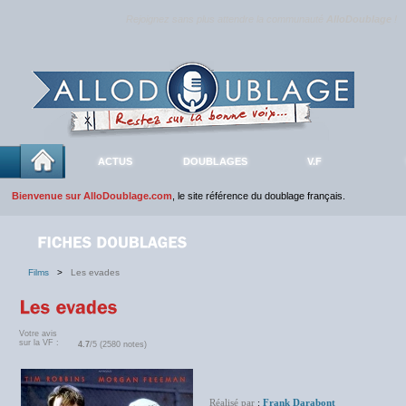
Rejoignez sans plus attendre la communauté
AlloDoublage
!
ACTUS
DOUBLAGES
V.F
Bienvenue sur AlloDoublage.com
, le site référence du doublage français.
Films
>
Les evades
Votre avis
sur la VF :
4.7
/5 (2580 notes)
Réalisé par
:
Frank Darabont