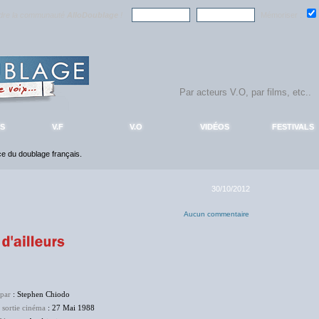
ndre la communauté
AlloDoublage
!
Mémoriser :
S
V.F
V.O
VIDÉOS
FESTIVALS
nce du doublage français.
30/10/2012
Aucun commentaire
 par
: Stephen Chiodo
 sortie cinéma
: 27 Mai 1988