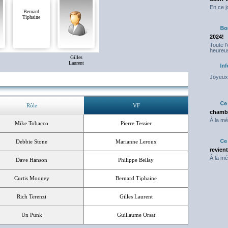
En ce j
Bernard
Tiphaine
2024!
Toute l
heureus
Gilles
Laurent
Joyeux 
Rôle
VF
chambr
À la mé
Mike Tobacco
Pierre Tessier
Debbie Stone
Marianne Leroux
revien
À la mé
Dave Hanson
Philippe Bellay
Curtis Mooney
Bernard Tiphaine
Rich Terenzi
Gilles Laurent
Un Punk
Guillaume Orsat