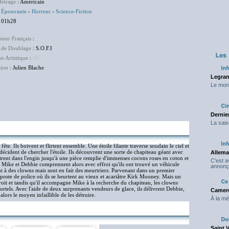
étrage
: Américain
:
Épouvante
-
Horreur
-
Science-Fiction
 01h28
uteur Français
:
 de Doublage
: S.O.F.I
on Artistique
:
NC
tion
: Julien Blache
Legran
Le mond
Dernier
La sais
fête. Ils boivent et flirtent ensemble. Une étoile filante traverse soudain le ciel et
 décident de chercher l'étoile. Ils découvrent une sorte de chapiteau géant avec
Allema
trent dans l'engin jusqu'à une pièce remplie d'immenses cocons roses en coton et
C'est 
. Mike et Debbie comprennent alors avec effroi qu'ils ont trouvé un véhicule
annonç
ent à des clowns mais sont en fait des meurtriers. Parvenant dans un premier
poste de police où ils se heurtent au vieux et acariâtre Kirk Mooney. Mais un
croit et tandis qu'il accompagne Mike à la recherche du chapiteau, les clowns
ortels. Avec l'aide de deux surprenants vendeurs de glace, ils délivrent Debbie,
Camero
ors le moyen infaillible de les détruire.
À la mé
Saint 