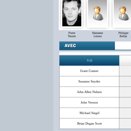
Pierre
Marianne
Philippe
Tessier
Leroux
Bellay
V.O
Grant Cramer
Suzanne Snyder
John Allen Nelson
John Vernon
Michael Siegel
Brian Degan Scott