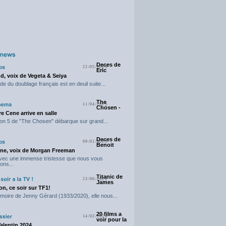
Deces de
22/05/2025
Eric
d, voix de Vegeta & Seiya
e du doublage français est en deuil suite...
The
11/04/2025
Chosen -
e Cene arrive en salle
on 5 de "The Chosen" débarque sur grand...
Deces de
09/01/2025
Benoit
ne, voix de Morgan Freeman
avec une immense tristesse que nous vous
ons...
Titanic de
23/06/2024
James
n, ce soir sur TF1!
moire de Jenny Gérard (1933/2020), elle nous...
20 films a
14/02/2024
voir pour la
Valentin 2024