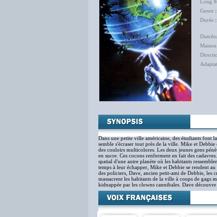
Long M
Genre
Durée
:
Distrib
Maison
Directi
Adapta
Dans une petite ville américaine, des étudiants font la 
semble s'écraser tout près de la ville. Mike et Debbie
des couloirs multicolores. Les deux jeunes gens pénè
en sucre. Ces cocons renferment en fait des cadavres
spatial d'une autre planète où les habitants ressembl
temps à leur échapper, Mike et Debbie se rendent au 
des policiers, Dave, ancien petit-ami de Debbie, les 
massacrent les habitants de la ville à coups de gags m
kidnappée par les clowns cannibales. Dave découvre al