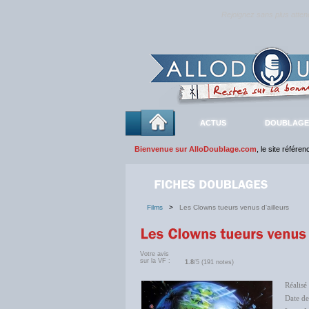
Rejoignez sans plus atte
ACTUS
DOUBLAGE
Bienvenue sur AlloDoublage.com
, le site référe
Films
>
Les Clowns tueurs venus d'ailleurs
Votre avis
sur la VF :
1.8
/5 (191 notes)
Réalisé
Date de