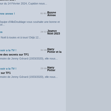
our du 14 Février 2024, Cupidon nous...
Bonne
01/01/2024
Annee
'équipe d'AlloDoublage vous souhaite une bonne et
e...
Joyeux
24/12/2023
Noel 2023
Noël à toutes et à tous! Déjà 12...
Harry
31/10/2023
Potter et la
e des secrets sur TF1
moire de Jenny Gérard (1933/2020), elle nous...
Harry
23/10/2023
Potter
t sur TF1
moire de Jenny Gérard (1933/2020), elle nous...