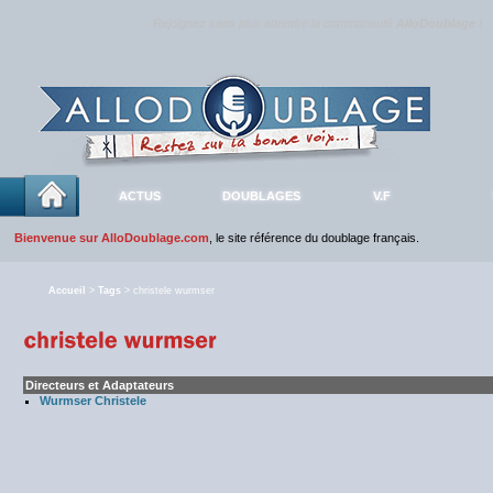
Rejoignez sans plus attendre la communauté
AlloDoublage
!
ACTUS
DOUBLAGES
V.F
Bienvenue sur AlloDoublage.com
, le site référence du doublage français.
Accueil
>
Tags
> christele wurmser
Directeurs et Adaptateurs
Wurmser Christele