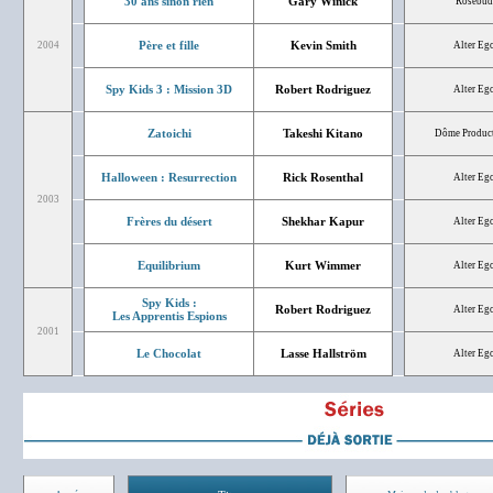
30 ans sinon rien
Gary Winick
Rosebud
Père et fille
Kevin Smith
2004
Alter Eg
Spy Kids 3 : Mission 3D
Robert Rodriguez
Alter Eg
Zatoichi
Takeshi Kitano
Dôme Produc
Halloween : Resurrection
Rick Rosenthal
Alter Eg
2003
Frères du désert
Shekhar Kapur
Alter Eg
Equilibrium
Kurt Wimmer
Alter Eg
Spy Kids :
Robert Rodriguez
Alter Eg
Les Apprentis Espions
2001
Le Chocolat
Lasse Hallström
Alter Eg