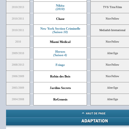
Nikita
2010/2013
TVS/ Titra Films
(2010)
Chase
2010/2011
Nice Fellow
New York Section Criminelle
2010/2011
Mediadub International
(Saison 10)
Miami Medical
2010
Nice Fellow
Heroes
2009/2010
Alter Ego
(Saison 4)
Fringe
2008/2013
Nice Fellow
Robin des Bois
2006/2009
Nice Fellow
Jardins Secrets
2005/2009
Alter Ego
ReGenesis
2004/2008
Alter Ego