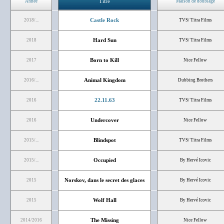
Titre
Année
Maison de doublage
Castle Rock
2018/...
TVS/ Titra Films
Hard Sun
2018
TVS/ Titra Films
Born to Kill
2017
Nice Fellow
Animal Kingdom
2016/...
Dubbing Brothers
22.11.63
2016
TVS/ Titra Films
Undercover
2016
Nice Fellow
Blindspot
2015/...
TVS/ Titra Films
Occupied
2015/...
By Hervé Icovic
Norskov, dans le secret des glaces
2015
By Hervé Icovic
Wolf Hall
2015
By Hervé Icovic
The Missing
2014/2016
Nice Fellow