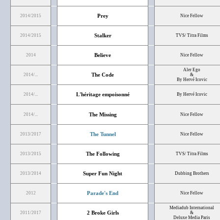
Prey
2014/2015
Nice Fellow
Stalker
2014/2015
TVS/ Titra Films
Believe
2014
Nice Fellow
Aler Ego
The Code
2014/...
&
By Hervé Icovic
L'héritage empoisonné
2014/...
By Hervé Icovic
The Missing
2014/...
Nice Fellow
The Tunnel
2013/2017
Nice Fellow
The Following
2013/2015
TVS/ Titra Films
Super Fun Night
2013/2014
Dubbing Brothers
Parade's End
2012
Nice Fellow
Mediadub International
2 Broke Girls
2011/2017
&
Deluxe Media Paris