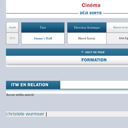
Titre
Direction Artistique
Année
Maison de do
Jimmy's Hall
Hervé Icovic
2014
Alter E
NC
Aucun média associé.
christele wurmser
|