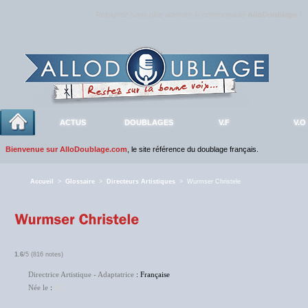
Rejoignez sans plus attendre la communauté
AlloDoublage
!
ACTUS
DOUBLAGES
V.F
V.O
Bienvenue sur AlloDoublage.com
, le site référence du doublage français.
Accueil
>
Glossaire
>
Directeurs Artistiques
> Wurmser Christele
1.6
/5 (816 notes)
Directrice Artistique - Adaptatrice
: Française
Née le
:
NC