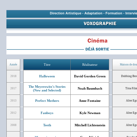
Direction Artistique
-
Adaptation
-
Formation
-
Intervi
Titre
Réalisateur
Année
Maison de do
Halloween
David Gordon Green
2018
Dubbing Bro
The Meyerowitz's Stories
Noah Baumbach
2017
Titra Fil
(New and Selected)
Perfect Mothers
Anne Fontaine
2013
Alter Eg
Fanboys
Kyle Newman
2012
Alter Eg
Teeth
Mitchell Lichtenstein
2008
Alter Eg