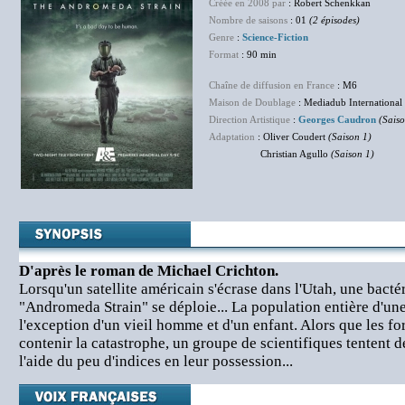
Créée en 2008 par
: Robert Schenkkan
Nombre de saisons
: 01
(2 épisodes)
Genre
:
Science-Fiction
Format
: 90 min
Chaîne de diffusion en France
: M6
Maison de Doublage
: Mediadub International
Direction Artistique
:
Georges Caudron
(Saiso
Adaptation
: Oliver Coudert
(Saison 1)
Christian Agullo
(Saison 1)
D'après le roman de Michael Crichton.
Lorsqu'un satellite américain s'écrase dans l'Utah, une bact
"Andromeda Strain" se déploie... La population entière d'une
l'exception d'un vieil homme et d'un enfant. Alors que les fo
contenir la catastrophe, un groupe de scientifiques tentent 
l'aide du peu d'indices en leur possession...