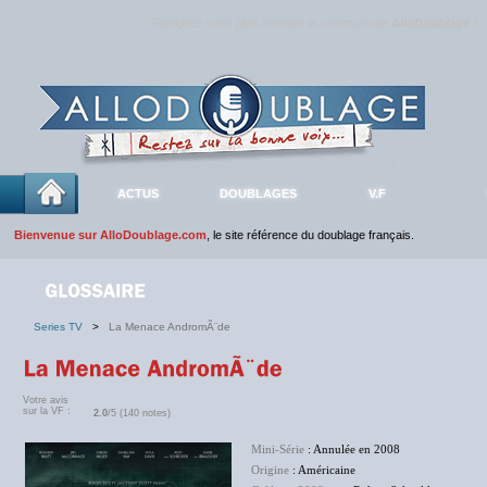
Rejoignez sans plus attendre la communauté
AlloDoublage
!
ACTUS
DOUBLAGES
V.F
Bienvenue sur AlloDoublage.com
, le site référence du doublage français.
Series TV
>
La Menace AndromÃ¨de
Votre avis
sur la VF :
2.0
/5 (140 notes)
Mini-Série
: Annulée en 2008
Origine
: Américaine