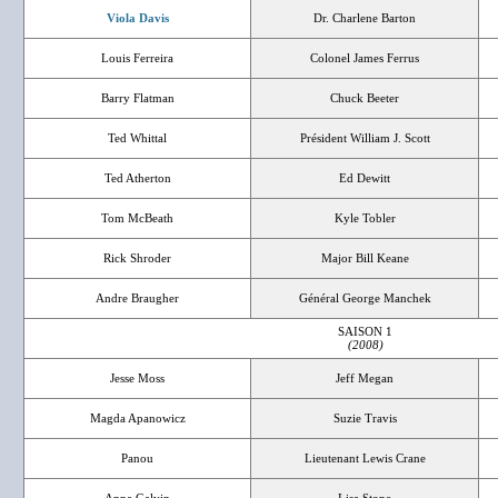
Viola Davis
Dr. Charlene Barton
Louis Ferreira
Colonel James Ferrus
Barry Flatman
Chuck Beeter
Ted Whittal
Président William J. Scott
Ted Atherton
Ed Dewitt
Tom McBeath
Kyle Tobler
Rick Shroder
Major Bill Keane
Andre Braugher
Général George Manchek
SAISON 1
(2008)
Jesse Moss
Jeff Megan
Magda Apanowicz
Suzie Travis
Panou
Lieutenant Lewis Crane