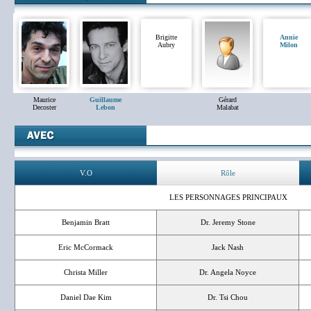
Brigitte
Annie
Aubry
Milon
Maurice
Guillaume
Gérard
Decoster
Lebon
Malabat
V.O
Rôle
LES PERSONNAGES PRINCIPAUX
Benjamin Bratt
Dr. Jeremy Stone
Eric McCormack
Jack Nash
Christa Miller
Dr. Angela Noyce
Daniel Dae Kim
Dr. Tsi Chou