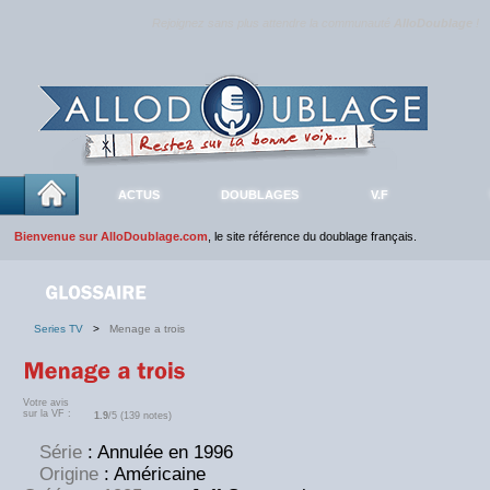
Rejoignez sans plus attendre la communauté
AlloDoublage
!
ACTUS
DOUBLAGES
V.F
Bienvenue sur AlloDoublage.com
, le site référence du doublage français.
Series TV
>
Menage a trois
Votre avis
sur la VF :
1.9
/5 (139 notes)
Série
: Annulée en 1996
Origine
: Américaine