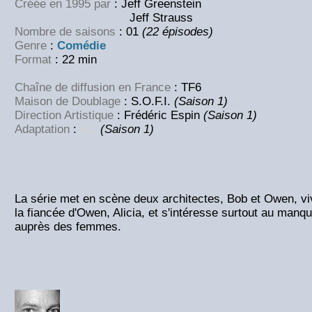
Créée en 1995 par
: Jeff Greenstein
Jeff Strauss
Nombre de saisons
: 01
(22 épisodes)
Genre
:
Comédie
Format
: 22 min
Chaîne de diffusion en France
: TF6
Maison de Doublage
: S.O.F.I.
(Saison 1)
Direction Artistique
: Frédéric Espin
(Saison 1)
Adaptation
:
NC
(Saison 1)
La série met en scène deux architectes, Bob et Owen, vi
la fiancée d'Owen, Alicia, et s'intéresse surtout au man
auprès des femmes.