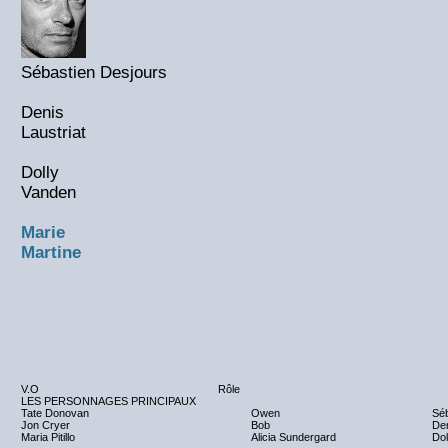
Sébastien Desjours
Denis
Laustriat
Dolly
Vanden
Marie
Martine
V.O
Rôle
LES PERSONNAGES PRINCIPAUX
Tate Donovan
Owen
Séb
Jon Cryer
Bob
Den
Maria Pitillo
Alicia Sundergard
Dol