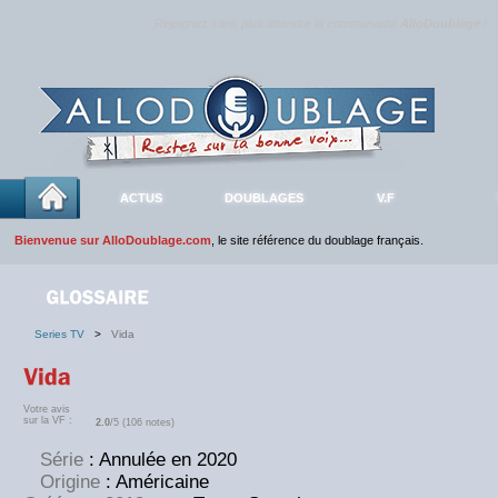
Rejoignez sans plus attendre la communauté
AlloDoublage
!
ACTUS
DOUBLAGES
V.F
Bienvenue sur AlloDoublage.com
, le site référence du doublage français.
Series TV
>
Vida
Votre avis
sur la VF :
2.0
/5 (106 notes)
Série
: Annulée en 2020
Origine
: Américaine