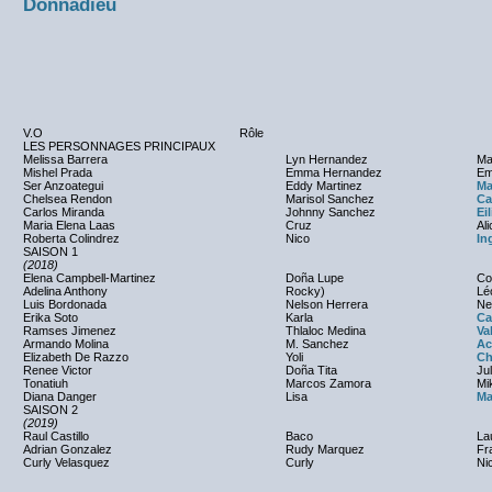
Donnadieu
V.O
Rôle
LES PERSONNAGES PRINCIPAUX
Melissa Barrera
Lyn Hernandez
Ma
Mishel Prada
Emma Hernandez
Em
Ser Anzoategui
Eddy Martinez
Ma
Chelsea Rendon
Marisol Sanchez
Ca
Carlos Miranda
Johnny Sanchez
Ei
Maria Elena Laas
Cruz
Al
Roberta Colindrez
Nico
In
SAISON 1
(2018)
Elena Campbell-Martinez
Doña Lupe
Co
Adelina Anthony
Rocky)
Lé
Luis Bordonada
Nelson Herrera
Ne
Erika Soto
Karla
Ca
Ramses Jimenez
Thlaloc Medina
Va
Armando Molina
M. Sanchez
Ac
Elizabeth De Razzo
Yoli
Ch
Renee Victor
Doña Tita
Jul
Tonatiuh
Marcos Zamora
Mi
Diana Danger
Lisa
Ma
SAISON 2
(2019)
Raul Castillo
Baco
La
Adrian Gonzalez
Rudy Marquez
Fr
Curly Velasquez
Curly
Ni