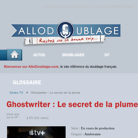
Rejoignez sans plus attendre la communauté
AlloDoublage
!
ACTUS
DOUBLAGES
V.F
Bienvenue sur AlloDoublage.com
, le site référence du doublage français.
Series TV
>
Ghostwriter : Le secret de la plume
Votre avis
sur la VF :
1.7
/5 (141 notes)
Série
: En cours de production
Origine
: Américaine