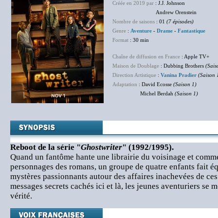
Créée en 2019 par
: J.J. Johnson
Andrew Orenstein
Nombre de saisons
: 01
(7 épisodes)
Genre
:
Aventure
-
Drame
-
Fantastique
Format
: 30 min
Chaîne de diffusion en France
: Apple TV+
Maison de Doublage
: Dubbing Brothers
(Sais
Direction Artistique
:
Vanina Pradier
(Saison 
Adaptation
: David Ecosse
(Saison 1)
Michel Berdah
(Saison 1)
Reboot de la série "
Ghostwriter
" (1992/1995).
Quand un fantôme hante une librairie du voisinage et comm
personnages des romans, un groupe de quatre enfants fait éq
mystères passionnants autour des affaires inachevées de ces 
messages secrets cachés ici et là, les jeunes aventuriers se m
vérité.