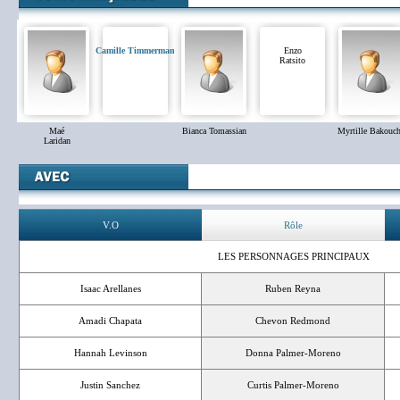
Camille Timmerman
Enzo
Ratsito
Maé
Bianca Tomassian
Myrtille Bakouc
Laridan
V.O
Rôle
LES PERSONNAGES PRINCIPAUX
Isaac Arellanes
Ruben Reyna
Amadi Chapata
Chevon Redmond
Hannah Levinson
Donna Palmer-Moreno
Justin Sanchez
Curtis Palmer-Moreno