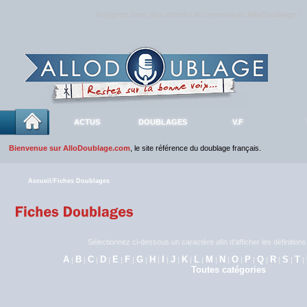
Rejoignez sans plus attendre la communauté
AlloDoublage
!
ACTUS
DOUBLAGES
V.F
Bienvenue sur AlloDoublage.com
, le site référence du doublage français.
Accueil
/
Fiches Doublages
Sélectionnez ci-dessous un caractère afin d'afficher les définitio
A
B
C
D
E
F
G
H
I
J
K
L
M
N
O
P
Q
R
S
T
|
|
|
|
|
|
|
|
|
|
|
|
|
|
|
|
|
|
|
|
Toutes catégories