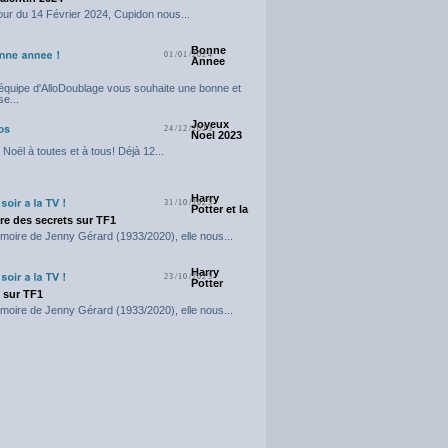
our du 14 Février 2024, Cupidon nous...
Bonne
01/01/2024
Annee
'équipe d'AlloDoublage vous souhaite une bonne et
e...
Joyeux
24/12/2023
Noel 2023
Noël à toutes et à tous! Déjà 12...
Harry
31/10/2023
Potter et la
e des secrets sur TF1
moire de Jenny Gérard (1933/2020), elle nous...
Harry
23/10/2023
Potter
t sur TF1
moire de Jenny Gérard (1933/2020), elle nous...