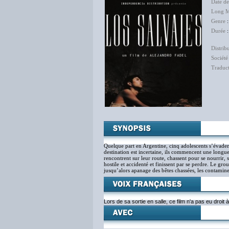
Date d
Long M
Genre
Durée
:
Distrib
Société
Traduc
Quelque part en Argentine, cinq adolescents s’évaden
destination est incertaine, ils commencent une longue 
rencontrent sur leur route, chassent pour se nourrir,
hostile et accidenté et finissent par se perdre. Le g
jusqu’alors apanage des bêtes chassées, les contamine p
Lors de sa sortie en salle, ce film n'a pas eu droit 