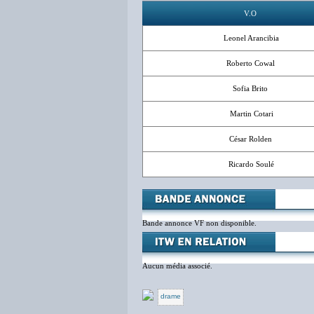
V.O
Leonel Arancibia
Roberto Cowal
Sofia Brito
Martin Cotari
César Rolden
Ricardo Soulé
Bande annonce VF non disponible.
Aucun média associé.
drame