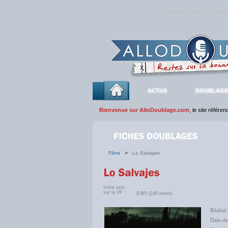
Rejoignez sans plus atte
ACTUS
DOUBLAGE
Bienvenue sur AlloDoublage.com
, le site référe
Films
>
Lo Salvajes
Votre avis
sur la VF :
2.0
/5 (166 notes)
Réalisé
Date de