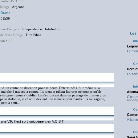
e sortie DVD
:
NC
étrage
: Argentin
:
Drame
 01h59
uteur Français
: Independencia Distribution
 de Sous-Titrage
: Titra Films
tion
:
NC
Legran
Le mond
Dernier
La sais
t d’un centre de détention pour mineurs. Déterminés à fuir même si la
marche à travers la pampa. Ils tuent et pillent les rares personnes qu’ils
Allema
 se droguent pour s’oublier. Ils s’enfoncent dans un paysage de plus en plus
C'est 
roupe se disloque, et chacun devient une menace pour l’autre. La sauvagerie,
annonç
etit à petit...
Camero
À la mé
à une V.F. Il est sorti uniquement en V.O.S.T.
Saint 