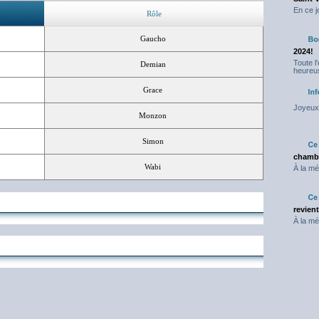
En ce j
Rôle
Gaucho
2024!
Toute l
Demian
heureus
Grace
Joyeux 
Monzon
Simon
chambr
Wabi
À la mé
revien
À la mé