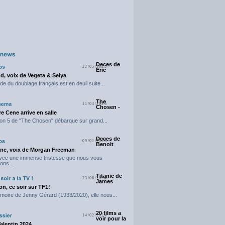
Deces de
22/05/2025
Eric
d, voix de Vegeta & Seiya
e du doublage français est en deuil suite...
The
11/04/2025
Chosen -
e Cene arrive en salle
on 5 de "The Chosen" débarque sur grand...
Deces de
09/01/2025
Benoit
ne, voix de Morgan Freeman
avec une immense tristesse que nous vous
ons...
Titanic de
23/06/2024
James
n, ce soir sur TF1!
moire de Jenny Gérard (1933/2020), elle nous...
20 films a
14/02/2024
voir pour la
Valentin 2024