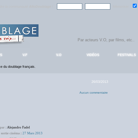
ndre la communauté
AlloDoublage
!
Mémoriser :
S
V.F
V.O
VIDÉOS
FESTIVALS
nce du doublage français.
26/03/2013
Aucun commentaire
 par
: Alejandro Fadel
 sortie cinéma
:
27 Mars 2013