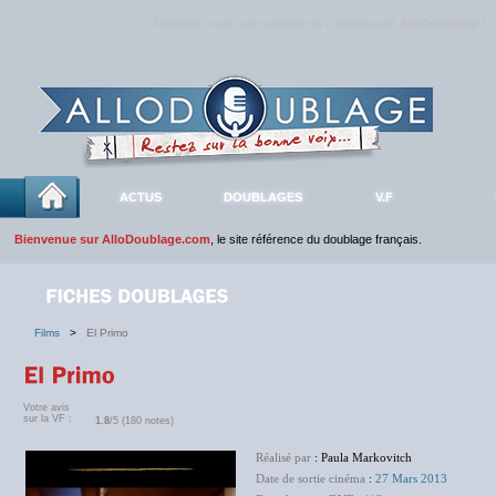
Rejoignez sans plus attendre la communauté
AlloDoublage
!
ACTUS
DOUBLAGES
V.F
Bienvenue sur AlloDoublage.com
, le site référence du doublage français.
Films
>
El Primo
Votre avis
sur la VF :
1.8
/5 (180 notes)
Réalisé par
: Paula Markovitch
Date de sortie cinéma
:
27 Mars 2013