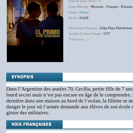
Date de sortie DVD
:
NC
Long Métrage
: Mexicain - Français - Polonai
Genre
:
Drame
Durée
: 01h38
Distributeur Français
: Zelig Films Distribution
Société de Sous-Titrage
: LVT
Traduction
:
NC
Dans l’Argentine des années 70, Cecilia, petite fille de 7 an
lourd secret mais n’est pas encore en âge de le comprendre.
dernière dans une maison au bord de l’océan, la fillette se
danger le jour où l’armée demande aux élèves de son école de
gloire des militaires.