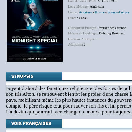
Date de sortie DVD
: 27 Juillet 2016
Long Métrage
: Américain
Genre
:
Aventure
-
Drame
-
Science-Fiction
Durée
: 01h51
Distributeur Français
: Warner Bros France
Maison de Doublage
: Dubbing Brothers
Direction Artistique
:
NC
Adaptation
:
NC
Fuyant d'abord des fanatiques religieux et des forces de poli
son fils Alton, se retrouvent bientôt les proies d'une chasse 
pays, mobilisant même les plus hautes instances du gouvern
compte, le père risque tout pour sauver son fils et lui permet
Un destin qui pourrait bien changer le monde pour toujours.