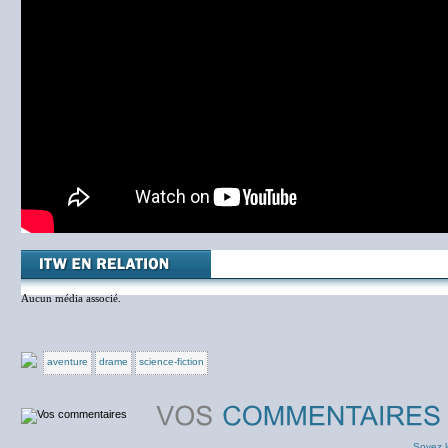
Aucun média associé.
aventure
drame
science-fiction
Soyez l