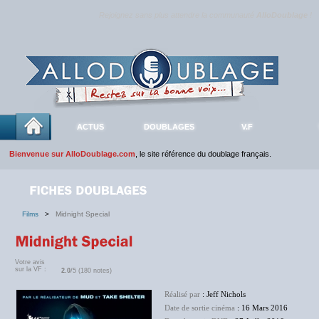
Rejoignez sans plus attendre la communauté
AlloDoublage
!
ACTUS
DOUBLAGES
V.F
Bienvenue sur AlloDoublage.com
, le site référence du doublage français.
Films
>
Midnight Special
Votre avis
sur la VF :
2.0
/5 (180 notes)
Réalisé par
: Jeff Nichols
Date de sortie cinéma
: 16 Mars 2016