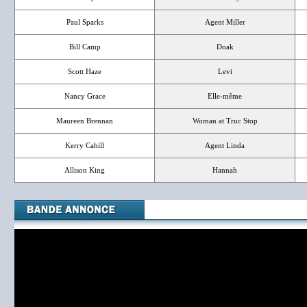
Paul Sparks
Agent Miller
Bill Camp
Doak
Scott Haze
Levi
Nancy Grace
Elle-même
Maureen Brennan
Woman at Truc Stop
Kerry Cahill
Agent Linda
Allison King
Hannah