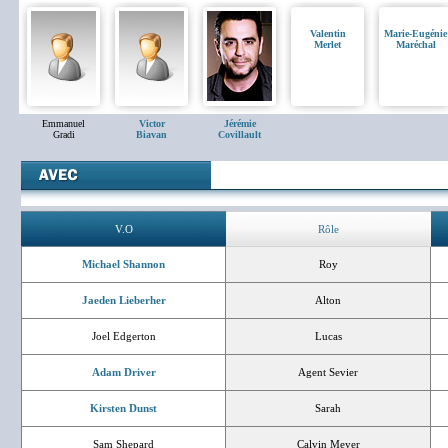
Valentin
Marie-Eugénie
Merlet
Maréchal
Emmanuel
Victor
Jérémie
Gradi
Biavan
Covillault
V.O
Rôle
Michael Shannon
Roy
Jaeden Lieberher
Alton
Joel Edgerton
Lucas
Adam Driver
Agent Sevier
Kirsten Dunst
Sarah
Sam Shepard
Calvin Meyer