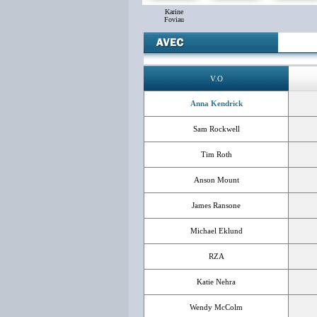
Karine
Foviau
V.O
Anna Kendrick
Sam Rockwell
Tim Roth
Anson Mount
James Ransone
Michael Eklund
RZA
Katie Nehra
Wendy McColm