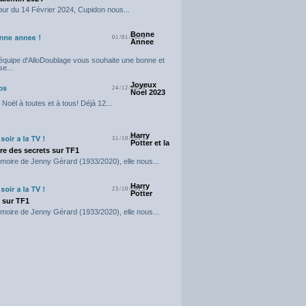
our du 14 Février 2024, Cupidon nous...
Bonne
01/01/2024
Annee
'équipe d'AlloDoublage vous souhaite une bonne et
e...
Joyeux
24/12/2023
Noel 2023
Noël à toutes et à tous! Déjà 12...
Harry
31/10/2023
Potter et la
e des secrets sur TF1
moire de Jenny Gérard (1933/2020), elle nous...
Harry
23/10/2023
Potter
t sur TF1
moire de Jenny Gérard (1933/2020), elle nous...