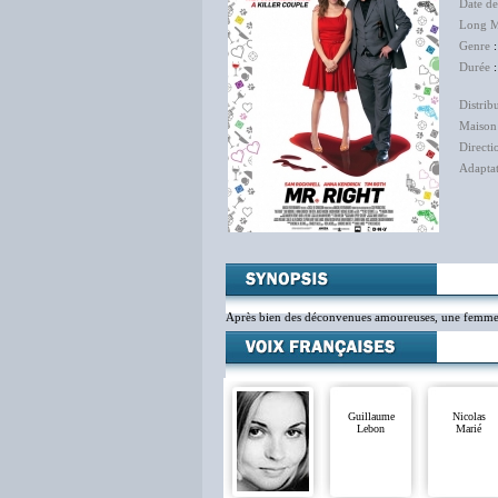
Date d
Long M
Genre
Durée
:
Distrib
Maison
Directi
Adapta
Après bien des déconvenues amoureuses, une femme to
Guillaume
Nicolas
Lebon
Marié