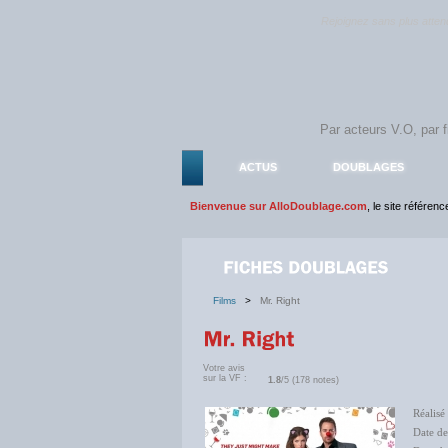
Rejoignez sans plus atte
ACTUS
DOUBLAGES
Bienvenue sur AlloDoublage.com
, le site référen
Films
>
Mr. Right
Votre avis
sur la VF :
1.8
/5 (178 notes)
Réalisé
Date d