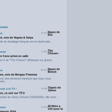
Deces de
22/05/2025
Eric
d, voix de Vegeta & Seiya
e du doublage français est en deuil suite...
The
11/04/2025
Chosen -
e Cene arrive en salle
on 5 de "The Chosen" débarque sur grand...
Deces de
09/01/2025
Benoit
ne, voix de Morgan Freeman
avec une immense tristesse que nous vous
ons...
Titanic de
23/06/2024
James
n, ce soir sur TF1!
moire de Jenny Gérard (1933/2020), elle nous...
20 films a
14/02/2024
voir pour la
Valentin 2024