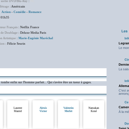
e sortie DVD/Blu-Ray
:
NC
étrage
: Américain
:
Action
-
Comédie
-
Romance
 01h35
uteur Français
: Netflix France
 de Doublage
: Deluxe Media Paris
on Artistique
:
Marie-Eugénie Maréchal
Legran
tion
: Félicie Seurin
Le mond
Dernier
La sais
mbe enfin sur l'homme parfait... Qui s'avère être un tueur à gages.
Allema
C'est 
annonç
Camero
Laurent
Alexis
Valentin
Namakan
Mantel
Victor
Merlet
Koné
À la mé
Saint 