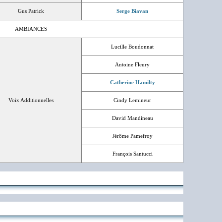
Gus Patrick
Serge Biavan
AMBIANCES
Lucille Boudonnat
Antoine Fleury
Catherine Hamilty
Voix Additionnelles
Cindy Lemineur
David Mandineau
Jérôme Pamefroy
François Santucci