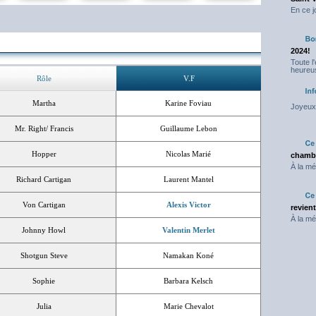
En ce j
2024!
Toute l
heureus
Rôle
V.F
Martha
Karine Foviau
Joyeux 
Mr. Right/ Francis
Guillaume Lebon
Hopper
Nicolas Marié
chambr
À la mé
Richard Cartigan
Laurent Mantel
Von Cartigan
Alexis Victor
revien
À la mé
Johnny Howl
Valentin Merlet
Shotgun Steve
Namakan Koné
Sophie
Barbara Kelsch
Julia
Marie Chevalot