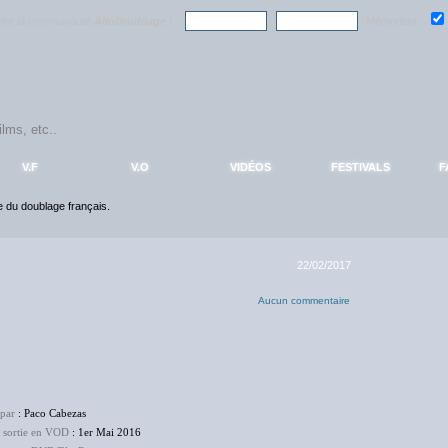
ndre la communauté
AlloDoublage
!
Mémoriser :
V.F
V.O
VIDÉOS
FESTIVALS
F
ce du doublage français.
22/02/2017
Aucun commentaire
 par
: Paco Cabezas
e sortie en VOD
: 1er Mai 2016