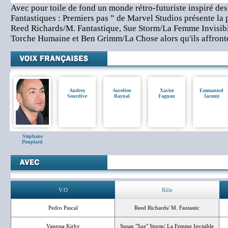
Avec pour toile de fond un monde rétro-futuriste inspiré de
Fantastiques : Premiers pas ” de Marvel Studios présente la
Reed Richards/M. Fantastique, Sue Storm/La Femme Invisib
Torche Humaine et Ben Grimm/La Chose alors qu'ils affronte
Audrey
Aurelien
Xavier
Emmanuel
Sourdive
Raynal
Fagnon
Jacomy
Stephane
Pouplard
V.O
Rôle
Pedro Pascal
Reed Richards/ M. Fantastic
Vanessa Kirby
Susan "
Sue
" Storm/ La Femme Invisible