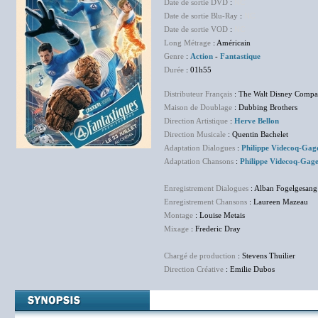
Date de sortie DVD
:
NC
Date de sortie Blu-Ray
:
NC
Date de sortie VOD
:
NC
Long Métrage
: Américain
Genre
:
Action
-
Fantastique
Durée
: 01h55
Distributeur Français
: The Walt Disney Compa
Maison de Doublage
: Dubbing Brothers
Direction Artistique
:
Herve Bellon
Direction Musicale
: Quentin Bachelet
Adaptation Dialogues
:
Philippe Videcoq-Gag
Adaptation Chansons
:
Philippe Videcoq-Gag
Enregistrement Dialogues
: Alban Fogelgesang
Enregistrement Chansons
: Laureen Mazeau
Montage
: Louise Metais
Mixage
: Frederic Dray
Chargé de production
: Stevens Thuilier
Direction Créative
: Emilie Dubos