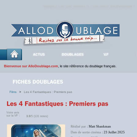
Rejoignez sans plus attendre la communauté
AlloDoublage
!
ACTUS
DOUBLAGES
V.F
Bienvenue sur AlloDoublage.com
, le site référence du doublage français.
Films
>
Les 4 Fantastiques : Premiers pas
Votre avis
sur la VF :
3.0
/5 (131 notes)
Réalisé par
: Matt Shankman
Date de sortie cinéma
: 23 Juillet 2025