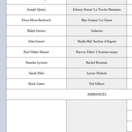
Joseph Quinn
Johnny Storm/ La Torche Humaine
Ebon Moss-Bachrach
Ben Grimm/ La Chose
Ralph Ineson
Galactus
Julia Garner
Shalla-Bal/ Surfeur d'Argent
Paul Walter Hauser
Harvey Elder/ L'homme-taupe
Natasha Lyonne
Rachel Rozman
Sarah Niles
Lynne Nichols
Mark Gatiss
Ted Gilbert
AMBIANCES