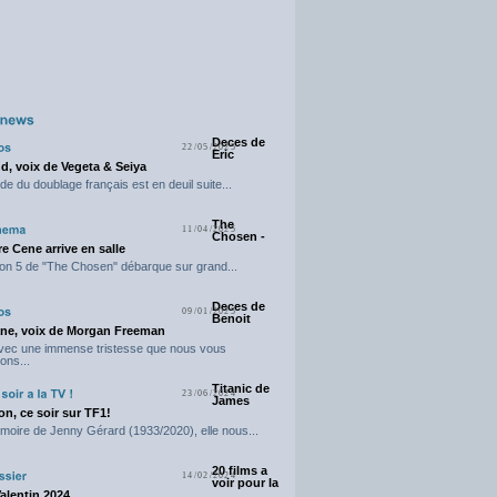
Deces de
22/05/2025
Eric
d, voix de Vegeta & Seiya
e du doublage français est en deuil suite...
The
11/04/2025
Chosen -
e Cene arrive en salle
on 5 de "The Chosen" débarque sur grand...
Deces de
09/01/2025
Benoit
ne, voix de Morgan Freeman
avec une immense tristesse que nous vous
ons...
Titanic de
23/06/2024
James
n, ce soir sur TF1!
moire de Jenny Gérard (1933/2020), elle nous...
20 films a
14/02/2024
voir pour la
Valentin 2024