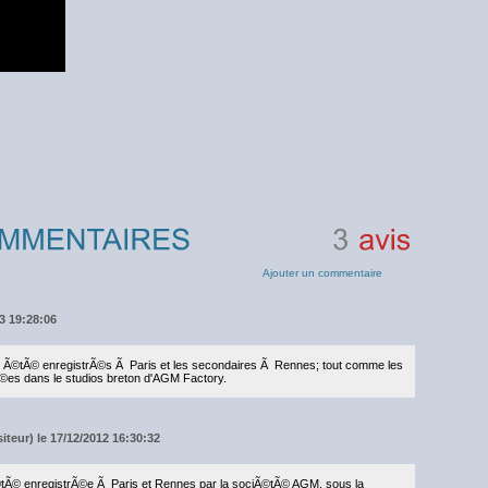
3
avis
Ajouter un commentaire
13 19:28:06
ont Ã©tÃ© enregistrÃ©s Ã Paris et les secondaires Ã Rennes; tout comme les
es dans le studios breton d'AGM Factory.
iteur) le 17/12/2012 16:30:32
©tÃ© enregistrÃ©e Ã Paris et Rennes par la sociÃ©tÃ© AGM, sous la