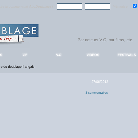
ndre la communauté
AlloDoublage
!
Mémoriser :
S
V.F
V.O
VIDÉOS
FESTIVALS
nce du doublage français.
27/06/2012
3 commentaires