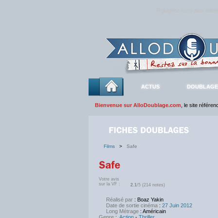
Rejoignez sans plus atte
ACTUS
DOUBLAGE
Bienvenue sur AlloDoublage.com
, le site référe
Films
>
Safe
Votre avis
sur la VF :
2.1
/5 (214 notes)
Réalisé par
: Boaz Yakin
Date de sortie cinéma
:
27 Juin 2012
Long Métrage
: Américain
Genre
:
Action
-
Thriller