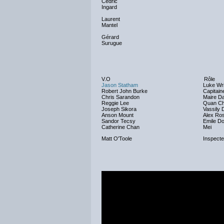
Cédric
Ingard
Laurent
Mantel
Gérard
Surugue
V.O
Rôle
Jason Statham
Luke Wr
Robert John Burke
Capitain
Chris Sarandon
Maire D
Reggie Lee
Quan C
Joseph Sikora
Vassily 
Anson Mount
Alex Ro
Sandor Tecsy
Emile D
Catherine Chan
Mei
Matt O'Toole
Inspect