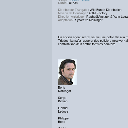
Durée
: 01h34
Distributeur Français
: Wild Bunch Distribution
Maison de Doublage
:
AGM
Factory
Direction Artistique
: Raphaël Anciaux & Yann Lega
Adaptation
:
Sylvestre Meininger
Un ancien agent secret sauve une petite fille à la
Triades, la mafia russe et des policiers new-yorkai
combinaison d'un coffre-fort très convoité.
Boris
Rehlinger
Serge
Biavan
Gabriel
Ledoze
Philippe
Bozo