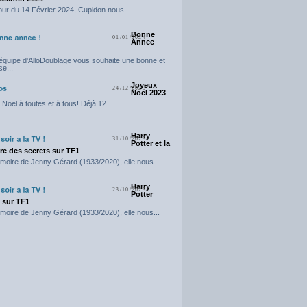
our du 14 Février 2024, Cupidon nous...
Bonne
01/01/2024
Annee
'équipe d'AlloDoublage vous souhaite une bonne et
e...
Joyeux
24/12/2023
Noel 2023
Noël à toutes et à tous! Déjà 12...
Harry
31/10/2023
Potter et la
e des secrets sur TF1
moire de Jenny Gérard (1933/2020), elle nous...
Harry
23/10/2023
Potter
t sur TF1
moire de Jenny Gérard (1933/2020), elle nous...