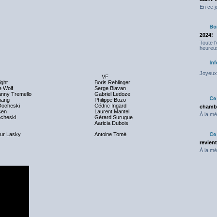
En ce j
2024!
Toute l
heureus
Joyeux 
VF
ight
Boris Rehlinger
e Wolf
Serge Biavan
anny Tremello
Gabriel Ledoze
hang
Philippe Bozo
Docheski
Cédric Ingard
chambr
sen
Laurent Mantel
À la mé
ocheski
Gérard Surugue
Aaricia Dubois
eur Lasky
Antoine Tomé
revien
À la mé