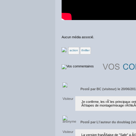
Aucun média associé.
action
thriller
Posté par
BC (visiteur) le 20/06/20
Je confirme, les rÃ´les principaux 
Ã©tapes de montage/mixage rÃ©lisÃ©
Posté par
L\'auteur du doublag (vis
La version franÃ§aise de "Safe" a Ã