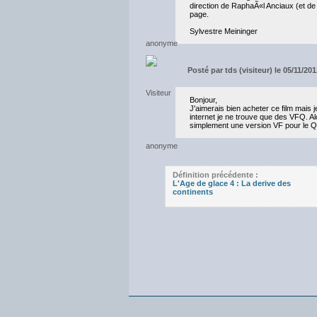
direction de RaphaÃ«l Anciaux (et d
page.
Sylvestre Meininger
Posté par
tds (visiteur) le 05/11/20
Bonjour,
J'aimerais bien acheter ce film mais
internet je ne trouve que des VFQ. Al
simplement une version VF pour le Q
Définition précédente :
L'Age de glace 4 : La derive des
continents