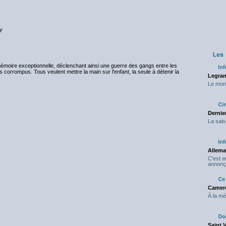
y
 mémoire exceptionnelle, déclenchant ainsi une guerre des gangs entre les
s corrompus. Tous veulent mettre la main sur l'enfant, la seule à détenir la
Legran
Le mond
Dernier
La sais
Allema
C'est 
annonç
Camero
À la mé
Saint 