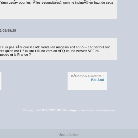
e Yann Legay pour les rÃ´les secondaires), comme indiquÃ© en haut de cette
12 08:59:29
 je suis pas sÃ»r que le DVD vendu en magasin soit en VFF car partout sur
ors qu'en est-il ? existe-t-il une version VFQ et une version VFF ou
uebec et la France ?
Définition suivante :
Bel Ami
Copyright © 2011-2021
AlloDoublage.com
- Tous droits réservés
Une création :