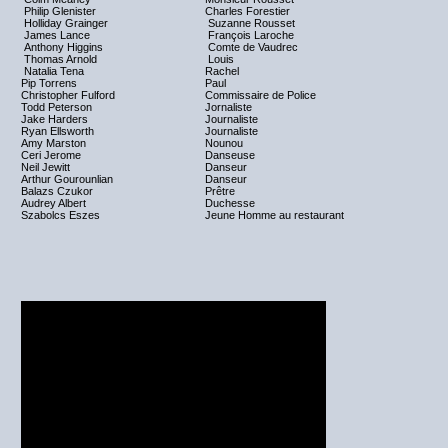
Philip Glenister
Charles Forestier
Holliday Grainger
Suzanne Rousset
James Lance
François Laroche
Anthony Higgins
Comte de Vaudrec
Thomas Arnold
Louis
Natalia Tena
Rachel
Pip Torrens
Paul
Christopher Fulford
Commissaire de Police
Todd Peterson
Jornaliste
Jake Harders
Journaliste
Ryan Ellsworth
Journaliste
Amy Marston
Nounou
Ceri Jerome
Danseuse
Neil Jewitt
Danseur
Arthur Gourounlian
Danseur
Balazs Czukor
Prêtre
Audrey Albert
Duchesse
Szabolcs Eszes
Jeune Homme au restaurant