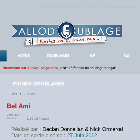
Rejoignez sans plus attendre la communauté
AlloDoublage
!
ACTUS
DOUBLAGES
V.F
V.O
Bienvenue sur AlloDoublage.com
, le site référence du doublage français.
Films
>
Bel Ami
Votre avis
sur la VF :
2.1
/5 (217 notes)
Réalisé par
: Declan Donnellan & Nick Ormerod
Date de sortie cinéma
:
27 Juin 2012