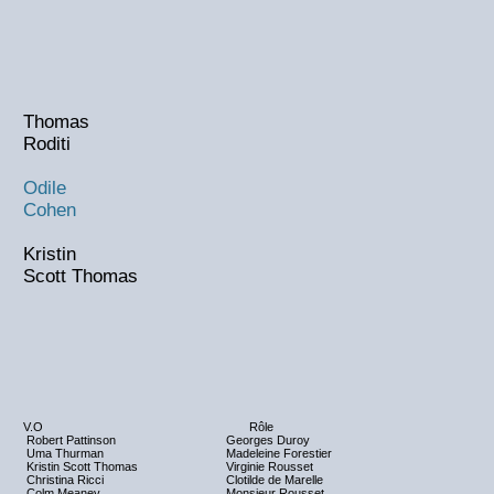
Thomas
Roditi
Odile
Cohen
Kristin
Scott Thomas
V.O
Rôle
Robert Pattinson
Georges Duroy
Uma Thurman
Madeleine Forestier
Kristin Scott Thomas
Virginie Rousset
Christina Ricci
Clotilde de Marelle
Colm Meaney
Monsieur Rousset