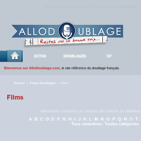
Rejoignez sans plus attendre la communauté
AlloDoublage
!
ACTUS
DOUBLAGES
V.F
Bienvenue sur AlloDoublage.com
, le site référence du doublage français.
Accueil
>
Fiches Doublages
> Films
Sélectionnez ci-dessous un caractère afin d'afficher les définitio
A
B
C
D
E
F
G
H
I
J
K
L
M
N
O
P
Q
R
S
T
|
|
|
|
|
|
|
|
|
|
|
|
|
|
|
|
|
|
|
|
Tous caractères
Toutes catégories
|