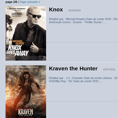
page 1/6
|
Page suivante »
Knox
04/09/2024
Réalisé par : Michael Keaton Date de sortie VOD : 08
Américain Genre : Drame - Thriller Durée :...
Kraven the Hunter
23/07/2024
Réalisé par : J.C. Chandor Date de sortie cinéma : 1
DVD/Blu-Ray : NC Date de sortie VOD :...