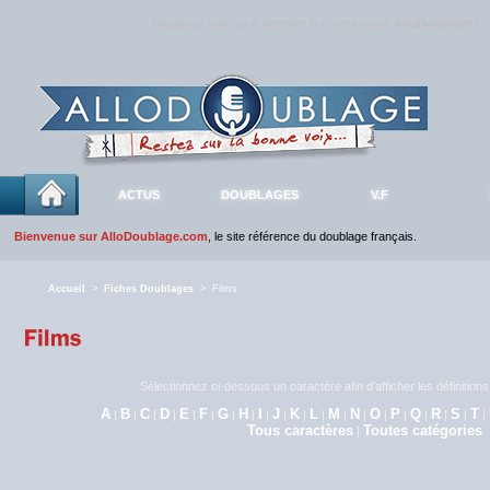
Rejoignez sans plus attendre la communauté
AlloDoublage
!
ACTUS
DOUBLAGES
V.F
Bienvenue sur AlloDoublage.com
, le site référence du doublage français.
Accueil
>
Fiches Doublages
> Films
Sélectionnez ci-dessous un caractère afin d'afficher les définitio
A
B
C
D
E
F
G
H
I
J
K
L
M
N
O
P
Q
R
S
T
|
|
|
|
|
|
|
|
|
|
|
|
|
|
|
|
|
|
|
|
Tous caractères
Toutes catégories
|